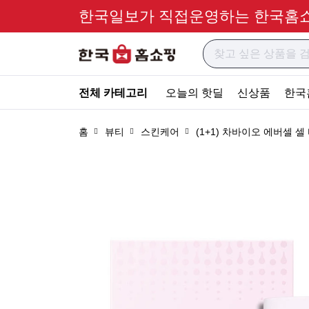
한국일보가 직접운영하는 한국홈
전체 카테고리
오늘의 핫딜
신상품
한국
홈
뷰티
스킨케어
(1+1) 차바이오 에버셀 