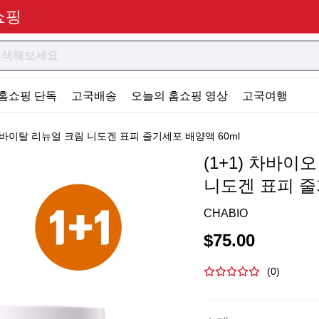
쇼핑
홈쇼핑 단독
고국배송
오늘의 홈쇼핑 영상
고국여행
셀 바이탈 리뉴얼 크림 니도겐 표피 줄기세포 배양액 60ml
(1+1) 차바이
니도겐 표피 줄
CHABIO
$
75.00
(
0
)