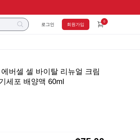
0
로그인
회원가입
오 에버셀 셀 바이탈 리뉴얼 크림
기세포 배양액 60ml