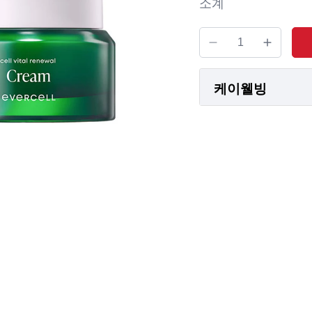
소계
케이웰빙