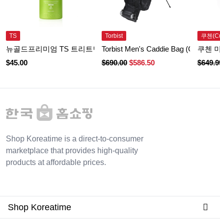
TS
Torbist
쿠첸(Cu
뉴골드프리미엄 TS 트리트먼트 (500ml)
Torbist Men's Caddie Bag (GAEFH
쿠첸 미
$
45.00
$
690.00
$
586.50
$
649.9
Shop Koreatime is a direct-to-consumer
marketplace that provides high-quality
products at affordable prices.
Shop Koreatime