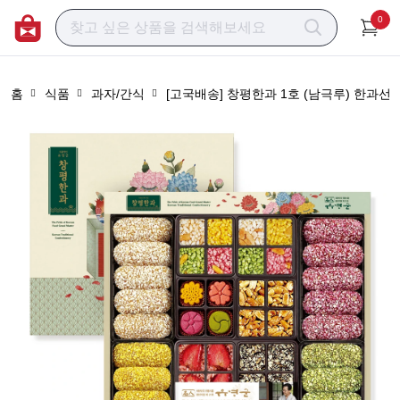
0
홈
식품
과자/간식
[고국배송] 창평한과 1호 (남극루) 한과선