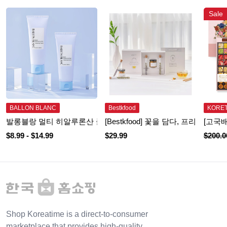
Sale
BALLON BLANC
Bestkfood
KORE
발롱블랑 멀티 히알루론산 클렌징폼 100ML
[Bestkfood] 꽃을 담다, 프리
[고국배
$
8.99
- $
14.99
$
29.99
$
200.0
Shop Koreatime is a direct-to-consumer
marketplace that provides high-quality