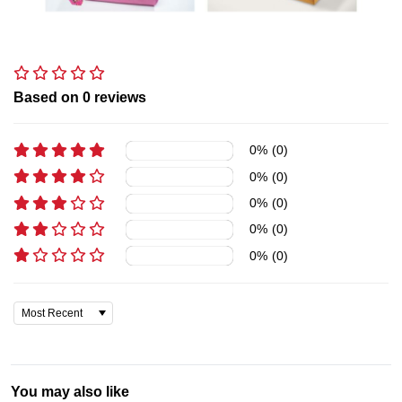
Based on
0
reviews
0
%
(
0
)
0
%
(
0
)
0
%
(
0
)
0
%
(
0
)
0
%
(
0
)
You may also like