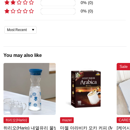
0
%
(
0
)
0
%
(
0
)
You may also like
Sale
하리오(Hario)
mazel
CARE
하리오(Hario) 내열유리 물병 1.0L - 블루
마젤 아라비카 모카 커피 (Mazel Coffee
[케어시