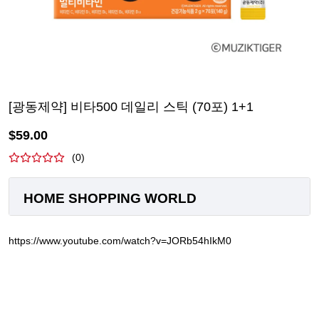
[광동제약] 비타500 데일리 스틱 (70포) 1+1
$
59.00
(
0
)
HOME SHOPPING WORLD
https://www.youtube.com/watch?v=JORb54hIkM0