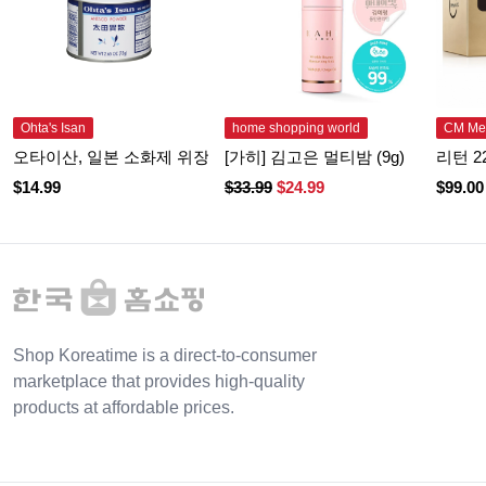
Ohta's Isan
home shopping world
CM Me
오타이산, 일본 소화제 위장약 - 스몰 캔(75g)
[가히] 김고은 멀티밤 (9g)
리턴 2
$
14.99
$
33.99
$
24.99
$
99.00
Shop Koreatime is a direct-to-consumer
marketplace that provides high-quality
products at affordable prices.